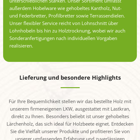
unterschiedlichen Stärken. Unser Sortiment umfasst
außerdem Hobelware wie gehobeltes Kantholz, Nut-
und Federbretter, Profilbretter sowie Terrassendielen.
Unser flexibler Service reicht von Lohnschnitt über
Lohnhobeln bis hin zu Holztrocknung, wobei wir auch
Sonderanfertigungen nach individuellen Vorgaben
realisieren.
Lieferung und besondere Highlights
Für Ihre Bequemlichkeit stellen wir das bestellte Holz mit
unserem firmeneigenen LKW, ausgestattet mit Lastkran,
direkt zu Ihnen. Besonders beliebt ist unser gehobeltes
Lärchenholz, das sich ideal für Holzbeete eignet. Entdecken
Sie die Vielfalt unserer Produkte und profitieren Sie von
unserer umfassenden Erfahrung und zuverlässigen